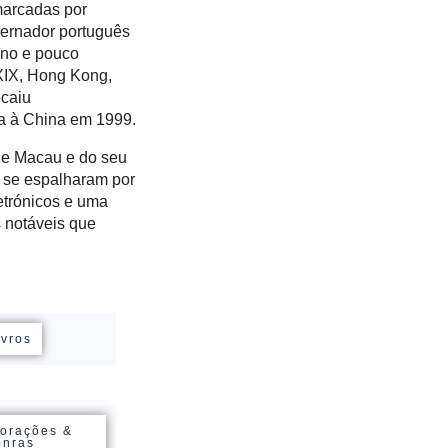
marcadas por
vernador português
eno e pouco
XIX, Hong Kong,
ecaiu
a à China em 1999.
 de Macau e do seu
e se espalharam por
etrónicos e uma
notáveis ​​que
ivros
orações &
onras