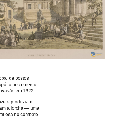
bal de postos
opólio no comércio
invasão em 1622.
nze e produziam
viam a lorcha — uma
valiosa no combate