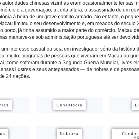
 autoridades chinesas vizinhas eram ocasionalmente tensas, 
omércio e a governação; a certa altura, o assassinato de um go
olónia à beira de um grave conflito armado. No entanto, o pequ
 Macau limitou o seu desenvolvimento e, em meados do século 
o porto, já tinha assumido a maior parte do comércio. Macau d
as manteve-se sob administração portuguesa até ser devolvid
um interesse casual ou seja um investigador sério da história
qui muito: biografias de pessoas que viveram em Macau ou qu
, como sofreram durante a Segunda Guerra Mundial, livros el
enses ilustres e seus antepassados ​​— de nobres e de pessoas 
de 24 nações.
fias
Genealogia
L
gos
Nobreza
Condec
H