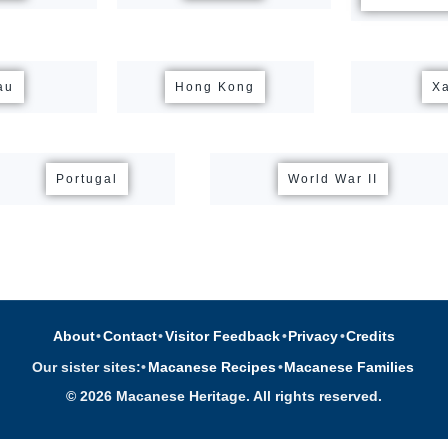
au
Hong Kong
X
Portugal
World War II
About
•
Contact
•
Visitor Feedback
•
Privacy
•
Credits
Our sister sites:
•
Macanese Recipes
•
Macanese Families
© 2026 Macanese Heritage. All rights reserved.