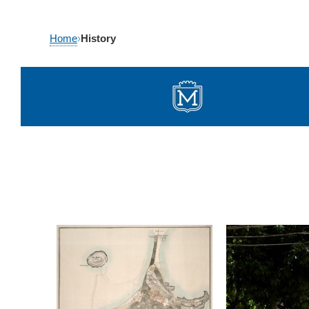
Skip
Home
›
History
to
content