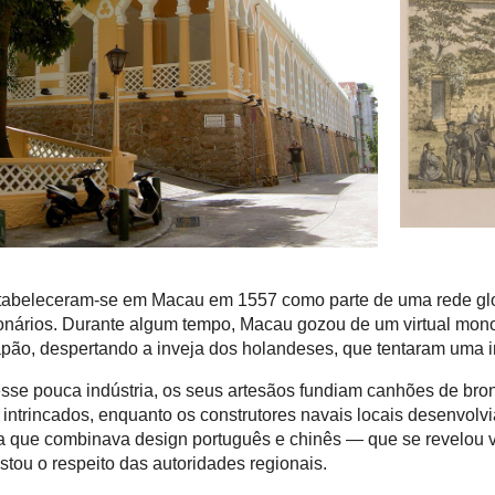
tabeleceram-se em Macau em 1557 como parte de uma rede glo
onários. Durante algum tempo, Macau gozou de um virtual mon
apão, despertando a inveja dos holandeses, que tentaram uma 
sse pouca indústria, os seus artesãos fundiam canhões de bro
 intrincados, enquanto os construtores navais locais desenvol
a que combinava design português e chinês — que se revelou 
istou o respeito das autoridades regionais.