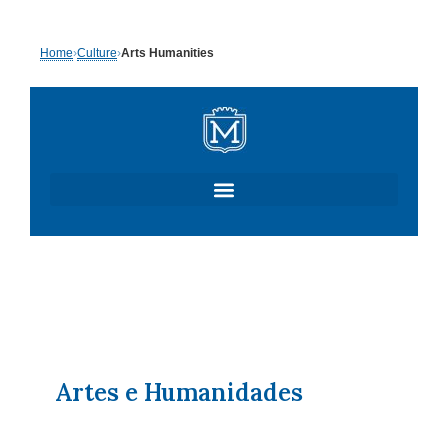
Skip
Home
›
Culture
›
Arts Humanities
to
content
Artes e Humanidades