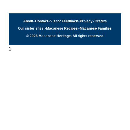
About
•
Contact
•
Visitor Feedback
•
Privacy
•
Credits
Our sister sites:
•
Macanese Recipes
•
Macanese Families
© 2026 Macanese Heritage. All rights reserved.
1
Quick navigation
×
Home
Food & Recipes
Culture
History
Patuá / Language