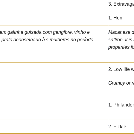
3. Extravag
1. Hen
 em galinha guisada com gengibre, vinho e
Macanese di
m prato aconselhado à s mulheres no período
saffron. It 
properties f
2. Low life 
Grumpy or 
1. Philandere
2. Fickle