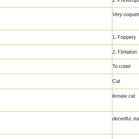
2. Presump
Very coquet
1. Foppery
2. Flirtation
To crawl
Cat
female cat
deceitful, tr