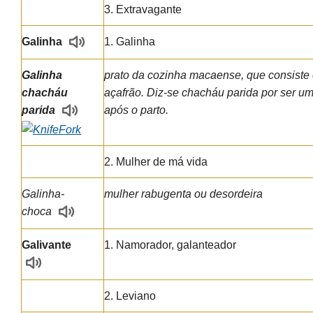
3. Extravagante
Galinha
1. Galinha
Galinha
prato da cozinha macaense, que consiste
chacháu
açafrão. Diz-se chacháu parida por ser u
parida
após o parto.
2. Mulher de má vida
Galinha-
mulher rabugenta ou desordeira
choca
Galivante
1. Namorador, galanteador
2. Leviano