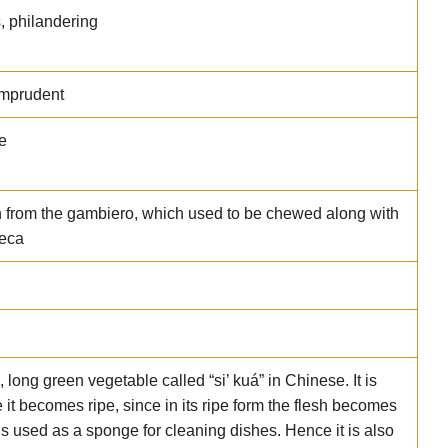
s, philandering
imprudent
e
in from the gambiero, which used to be chewed along with
reca
, long green vegetable called “si’ kuá” in Chinese. It is
 it becomes ripe, since in its ripe form the flesh becomes
is used as a sponge for cleaning dishes. Hence it is also