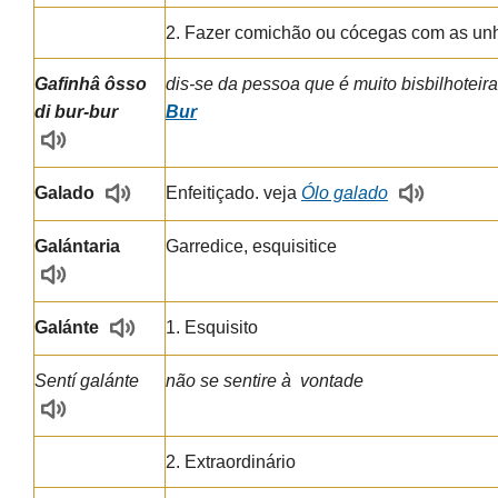
2. Fazer comichão ou cócegas com as un
Gafinhâ ôsso
dis-se da pessoa que é muito bisbilhoteira
di bur-bur
Bur
Galado
Enfeitiçado. veja
Ólo galado
Galántaria
Garredice, esquisitice
Galánte
1. Esquisito
Sentí galánte
não se sentire à vontade
2. Extraordinário