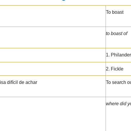
To boast
to boast of
1. Philandere
2. Fickle
sa difícil de achar
To search out
where did y