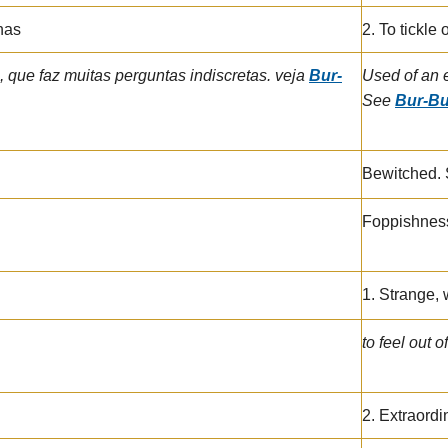
has
2. To tickle 
, que faz muitas perguntas indiscretas. veja
Bur-
Used of an 
See
Bur-Bu
Bewitched.
Foppishness
1. Strange, 
to feel out o
2. Extraordi