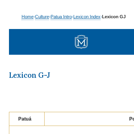
Skip
Home
›
Culture
›
Patua Intro
›
Lexicon Index
›
Lexicon GJ
to
content
Lexicon G-J
Patuá
P