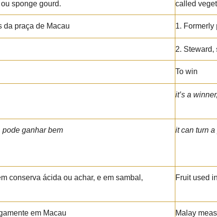
 ou sponge gourd.
called vege
os da praça de Macau
1. Formerly 
2. Steward,
To win
it’s a winner,
s, pode ganhar bem
it can turn a
em conserva ácida ou achar, e em sambal,
Fruit used i
tigamente em Macau
Malay measu