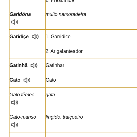
2. Presumida
Garidóna
muito namoradeira
Garidiçe
1. Garridice
2. Ar galanteador
Gatinhâ
Gatinhar
Gato
Gato
Gato fêmea
gata
Gato-manso
fingido, traiçoeiro