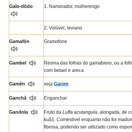
Galo-dôdo
1. Namorador, mulherengo
2. Volúvel, leviano
Gamafón
Gramofone
Gambel
Resina das folhas do gamabiero, ou a fol
com betael e areca
Gamên
veja
Ganim
Ganchâ
Enganchar
Gandola
Fruto da
Luffa acutangula
, alongada, de 
kuâ1. Comestível enquanto não for madur
fibrosa, podendo ser utilizado como esponj