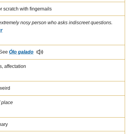
or scratch with fingernails
extremely nosy person who asks indiscreet questions.
r
 See
Ólo galado
, affectation
weird
f place
nary