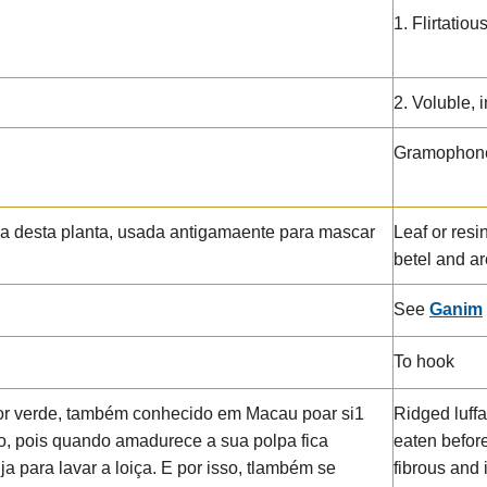
1. Flirtatiou
2. Voluble, 
Gramophon
ha desta planta, usada antigamaente para mascar
Leaf or res
betel and a
See
Ganim
To hook
cor verde, também conhecido em Macau poar si1
Ridged luffa
o, pois quando amadurece a sua polpa fica
eaten before
a para lavar a loiça. E por isso, tlambém se
fibrous and 