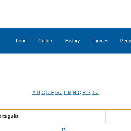
Food
Culture
History
Themes
Peop
A-B
C
D-F
G-J
L-M
N-Q
R-S
T-Z
ortuguês
G