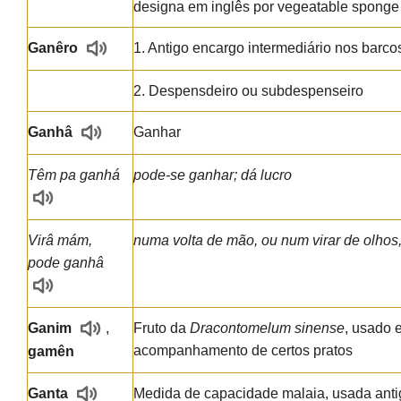
designa em inglês por vegeatable sponge
Ganêro
1. Antigo encargo intermediário nos barc
2. Despensdeiro ou subdespenseiro
Ganhâ
Ganhar
Têm pa ganhá
pode-se ganhar; dá lucro
Virâ mám,
numa volta de mão, ou num virar de olho
pode ganhâ
Ganim
,
Fruto da
Dracontomelum sinense
, usado 
acompanhamento de certos pratos
gamên
Ganta
Medida de capacidade malaia, usada an