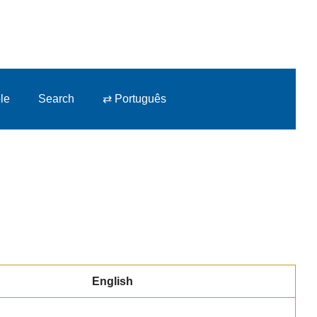
le
Search
⇄ Português
English