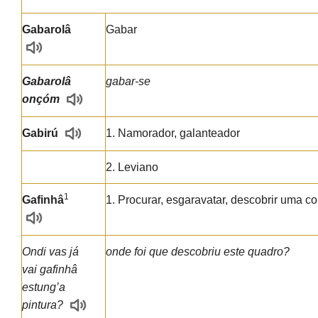
Gabarolâ
Gabar
Gabarolâ
gabar-se
onçóm
Gabirú
1. Namorador, galanteador
2. Leviano
1
Gafinhâ
1. Procurar, esgaravatar, descobrir uma coi
Ondi vas já
onde foi que descobriu este quadro?
vai gafinhâ
estung’a
pintura?