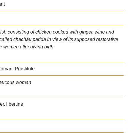
ant
sh consisting of chicken cooked with ginger, wine and
is called chacháu parida in view of its supposed restorative
or women after giving birth
woman. Prostitute
raucous woman
r, libertine