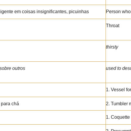
gente em coisas insignificantes, picuinhas
Person who f
Throat
thirsty
 sobre outros
used to des
1. Vessel fo
, para chá
2. Tumbler m
1. Coquette