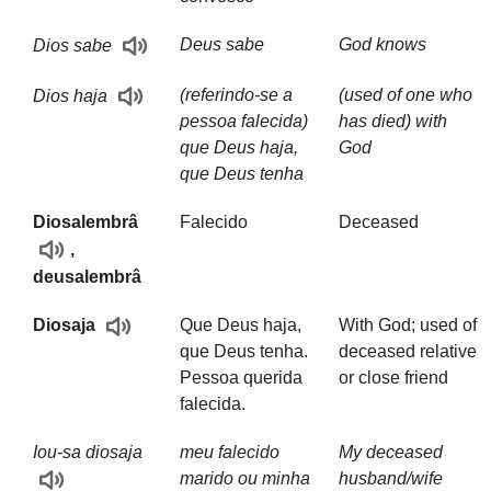
Deus sabe
God knows
Dios sabe
(referindo-se a
(used of one who
Dios haja
pessoa falecida)
has died) with
que Deus haja,
God
que Deus tenha
Diosalembrâ
Falecido
Deceased
,
deusalembrâ
Que Deus haja,
With God; used of
Diosaja
que Deus tenha.
deceased relative
Pessoa querida
or close friend
falecida.
Iou-sa diosaja
meu falecido
My deceased
marido ou minha
husband/wife