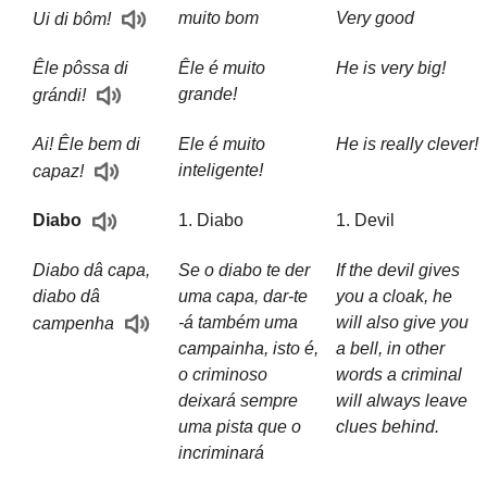
muito bom
Very good
Ui di bôm!
Êle pôssa di
Êle é muito
He is very big!
grande!
grándi!
Ai! Êle bem di
Ele é muito
He is really clever!
inteligente!
capaz!
1. Diabo
1. Devil
Diabo
Diabo dâ capa,
Se o diabo te der
If the devil gives
diabo dâ
uma capa, dar-te
you a cloak, he
-á também uma
will also give you
campenha
campainha, isto é,
a bell, in other
o criminoso
words a criminal
deixará sempre
will always leave
uma pista que o
clues behind.
incriminará