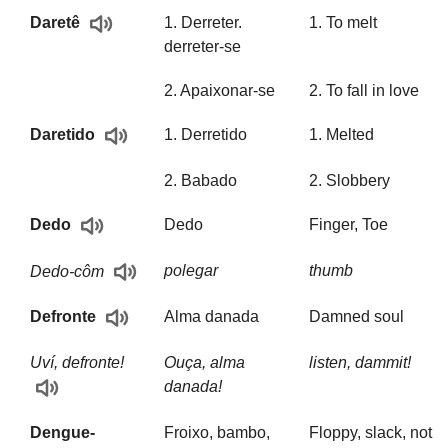
1. Derreter.
1. To melt
Daretê
derreter-se
2. Apaixonar-se
2. To fall in love
1. Derretido
1. Melted
Daretido
2. Babado
2. Slobbery
Dedo
Finger, Toe
Dedo
polegar
thumb
Dedo-côm
Alma danada
Damned soul
Defronte
Uví, defronte!
Ouça, alma
listen, dammit!
danada!
Dengue-
Froixo, bambo,
Floppy, slack, not