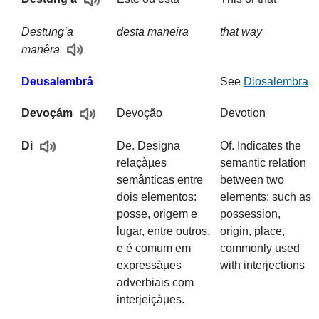
Destung’a
desta maneira
that way
manêra
Deusalembrâ
See
Diosalembra
Devoção
Devotion
Devoçám
De. Designa
Of. Indicates the
Di
relaçàµes
semantic relation
semânticas entre
between two
dois elementos:
elements: such as
posse, origem e
possession,
lugar, entre outros,
origin, place,
e é comum em
commonly used
expressàµes
with interjections
adverbiais com
interjeiçàµes.