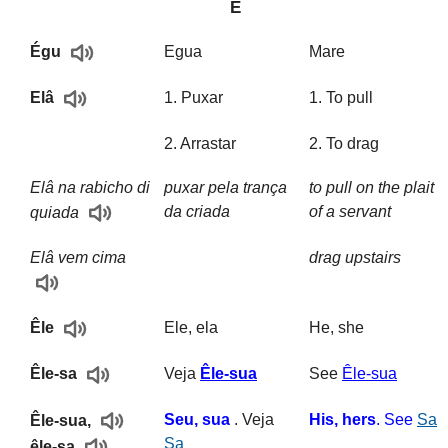
E
Egua
Mare
Égu
1. Puxar
1. To pull
Elâ
2. Arrastar
2. To drag
Elâ na rabicho di
puxar pela trança
to pull on the plait
da criada
of a servant
quiada
Elâ vem cima
drag upstairs
Ele, ela
He, she
Êle
Veja
Êle-sua
See
Êle-sua
Êle-sa
Seu, sua
. Veja
His, hers
. See
Sa
Êle-sua,
Sa
êle-sa