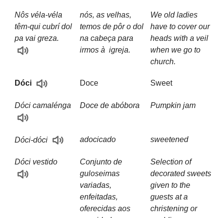
Nôs véla-véla
nós, as velhas,
We old ladies
têm-qui cubrí dol
temos de pôr o dol
have to cover our
pa vai greza.
na cabeça para
heads with a veil
irmos à igreja.
when we go to
church.
Doce
Sweet
Dóci
Dóci camalénga
Doce de abóbora
Pumpkin jam
adocicado
sweetened
Dóci-dóci
Dóci vestido
Conjunto de
Selection of
guloseimas
decorated sweets
variadas,
given to the
enfeitadas,
guests at a
oferecidas aos
christening or