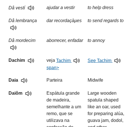
ajudar a vestir
to help dress
Dâ vestí
Dâ lembrança
dar recordaçàµes
to send regards to
Dâ mordecim
aborrecer, enfadar
to annoy
Dachim
veja
Tachim
See Tachim
span>
Parteira
Midwife
Daia
Espátula grande
Large wooden
Daiôm
de madeira,
spatula shaped
semelhante a um
like an oar, used
remo, que se
for preparing alúa,
utilizava na
guava jam, dodol,