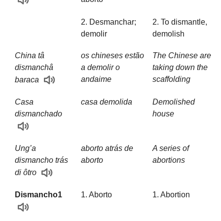
2. Desmanchar;
2. To dismantle,
demolir
demolish
China tâ
os chineses estão
The Chinese are
dismanchâ
a demolir o
taking down the
andaime
scaffolding
baraca
Casa
casa demolida
Demolished
dismanchado
house
Ung’a
aborto atrás de
A series of
dismancho trás
aborto
abortions
di ôtro
Dismancho1
1. Aborto
1. Abortion