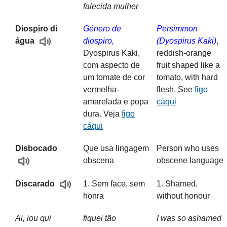
falecida mulher
Diospiro di
Género de
Persimmon
diospiro,
(Dyospirus Kaki)
,
água
Dyospirus Kaki,
reddish-orange
com aspecto de
fruit shaped like a
um tomate de cor
tomato, with hard
vermelha-
flesh. See
figo
amarelada e popa
cáqui
dura. Veja
figo
cáqui
Disbocado
Que usa lingagem
Person who uses
obscena
obscene language
1. Sem face, sem
1. Shamed,
Discarado
honra
without honour
Ai, iou qui
fiquei tão
I was so ashamed