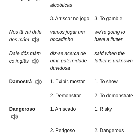
alcoólicas
3. Arriscar no jogo
3. To gamble
Nôs tâ vai dale
vamos jogar um
we’re going to
bocadinho
have a flutter
dos mám
Dale dôs mám
diz-se acerca de
said when the
uma paternidade
father is unknown
co inglês
duvidosa
1. Exibir. mostar
1. To show
Damostrâ
2. Demonstrar
2. To demonstrate
Dangeroso
1. Arriscado
1. Risky
2. Perigoso
2. Dangerous