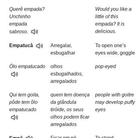
Querê empada?
Would you like a
Unchinho
little of this
empada
empada? It is
delicious.
sabroso.
Arregalar,
To open one’s
Empatucâ
esbugalhar
eyes wide, goggle
Ólo empatucado
olhos
pop-eyed
esbugalhados,
arregalados
Qui tem goita,
quem tem doença
people with goitre
pôde tem ôlo
da glândula
may develop puffy
empatucado
tiróide, os seus
eyes
olhos podem ficar
arregalados
Ficar em pé
To stand