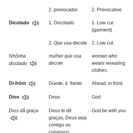
2. provocador
2. Provocative
1. Decotado
1. Low cut
Dicotado
(garment)
2. Que usa decote
2. Low cut
Nhônha
mulher que usa
woman who
decote
wears revealing
dicotado
clothes
Diante, à frente
Ahead, in front
Di-frónt
Deus
God
Dios
Dios dâ graça
Deus te dê
God be with you
graças, Deus seja
contigo ou
convosco