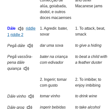
confecção de
and other
alúa, goiabada,
Macanese jams
dodol, e outros
doces macaenses
1. Agredir. bater,
1. To attack, beat,
Dále
riddle
sovar
smack
1
riddle 2
dar uma sova
to give a hiding
Pegâ dále
Pegâ vassôra-
bater na criança
to beat a child with
pena dále
com edivador
a feather duster
quiança
2. Ingerir; tomar
2. To imbibe; to
com gusto
enjoy imbibing
tomar vinho
to drink wine
Dále vinho
ingerir bebidas
to take alcohol
Dále grog