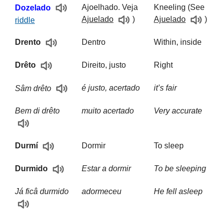
Ajoelhado. Veja
Kneeling (See
Dozelado
Ajuelado
)
Ajuelado
)
riddle
Dentro
Within, inside
Drento
Direito, justo
Right
Drêto
é justo, acertado
it’s fair
Sâm drêto
Bem di drêto
muito acertado
Very accurate
Dormir
To sleep
Durmí
Estar a dormir
To be sleeping
Durmido
Já ficâ durmido
adormeceu
He fell asleep