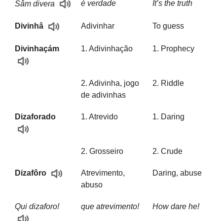
é verdade
It’s the truth
Sâm divera
Adivinhar
To guess
Divinhâ
Divinhaçám
1. Adivinhação
1. Prophecy
2. Adivinha, jogo
2. Riddle
de adivinhas
Dizaforado
1. Atrevido
1. Daring
2. Grosseiro
2. Crude
Atrevimento,
Daring, abuse
Dizafôro
abuso
Qui dizaforo!
que atrevimento!
How dare he!