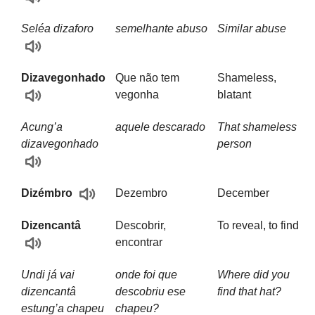
Seléa dizaforo
semelhante abuso
Similar abuse
Dizavegonhado
Que não tem
Shameless,
vegonha
blatant
Acung’a
aquele descarado
That shameless
dizavegonhado
person
Dezembro
December
Dizémbro
Dizencantâ
Descobrir,
To reveal, to find
encontrar
Undi já vai
onde foi que
Where did you
dizencantâ
descobriu ese
find that hat?
estung’a chapeu
chapeu?