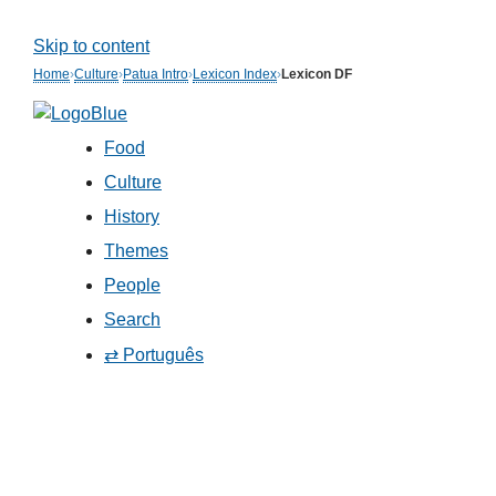
Skip to content
Home
›
Culture
›
Patua Intro
›
Lexicon Index
›
Lexicon DF
Food
Culture
History
Themes
People
Search
⇄ Português