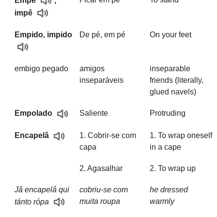
Empê
,
impê
Empido, impido
De pé, em pé
On your feet
embigo pegado
amigos
inseparable
inseparáveis
friends (literally,
glued navels)
Saliente
Protruding
Empolado
1. Cobrir-se com
1. To wrap oneself
Encapelâ
capa
in a cape
2. Agasalhar
2. To wrap up
Jâ encapelâ qui
cobriu-se com
he dressed
muita roupa
warmly
tánto rópa