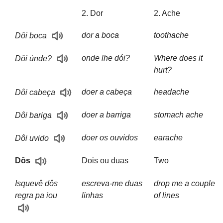
2. Dor
2. Ache
dor a boca
toothache
Dôi boca
onde lhe dói?
Where does it
Dôi únde?
hurt?
doer a cabeça
headache
Dôi cabeça
doer a barriga
stomach ache
Dôi bariga
doer os ouvidos
earache
Dôi uvido
Dois ou duas
Two
Dôs
Isquevê dôs
escreva-me duas
drop me a couple
regra pa iou
linhas
of lines