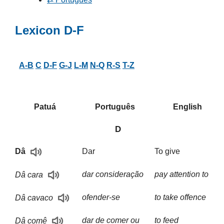
Lexicon D-F
A-B
C
D-F
G-J
L-M
N-Q
R-S
T-Z
Patuá
Português
English
D
Dar
To give
Dâ
dar consideração
pay attention to
Dâ cara
ofender-se
to take offence
Dâ cavaco
dar de comer ou
to feed
Dâ comê