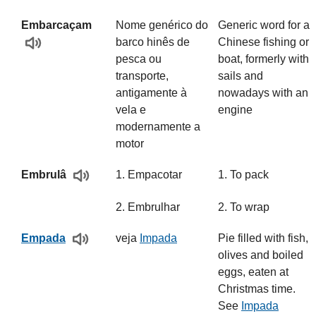
Embarcaçam
Nome genérico do
Generic word for a
barco hinês de
Chinese fishing or
pesca ou
boat, formerly with
transporte,
sails and
antigamente à
nowadays with an
vela e
engine
modernamente a
motor
1. Empacotar
1. To pack
Embrulâ
2. Embrulhar
2. To wrap
veja
Impada
Pie filled with fish,
Empada
olives and boiled
eggs, eaten at
Christmas time.
See
Impada