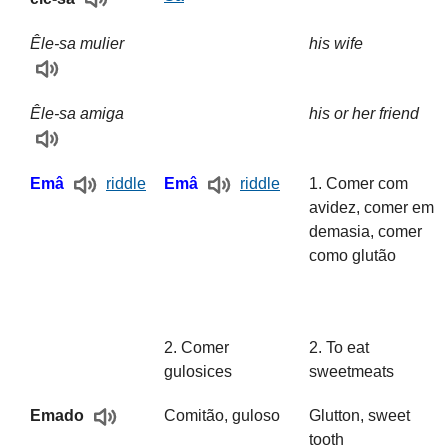
Êle-sa mulier
his wife
Êle-sa amiga
his or her friend
1. Comer com
Emâ
riddle
Emâ
riddle
avidez, comer em
demasia, comer
como glutão
2. Comer
2. To eat
gulosices
sweetmeats
Comitão, guloso
Glutton, sweet
Emado
tooth