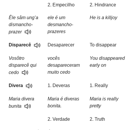
2. Empecilho
2. Hindrance
Êle sâm ung’a
ele é um
He is a killjoy
dismancho-
desmancho-
prazeres
prazer
Desaparecer
To disappear
Disparecê
Vosôtro
vocês
You disappeared
disparecê qui
desapareceram
early on
muito cedo
cedo
1. Deveras
1. Really
Divera
Maria divera
Maria é diveras
Maria is really
bonita.
pretty
bunita
2. Verdade
2. Truth