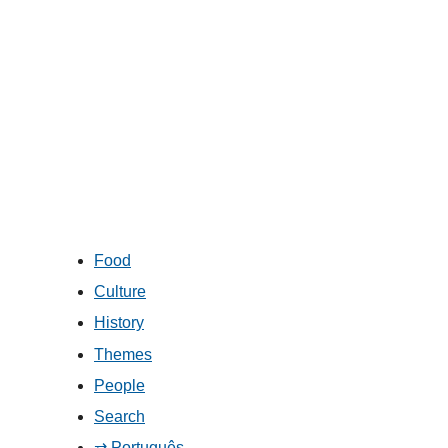
Food
Culture
History
Themes
People
Search
⇄ Português