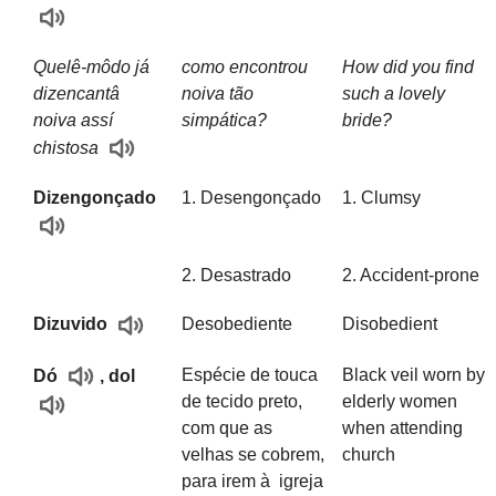
Quelê-môdo já
como encontrou
How did you find
dizencantâ
noiva tão
such a lovely
noiva assí
simpática?
bride?
chistosa
Dizengonçado
1. Desengonçado
1. Clumsy
2. Desastrado
2. Accident-prone
Desobediente
Disobedient
Dizuvido
Espécie de touca
Black veil worn by
Dó
, dol
de tecido preto,
elderly women
com que as
when attending
velhas se cobrem,
church
para irem à igreja