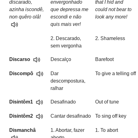
discarado,
envergonhado
that I hid and
azinha iscondê,
que depressa me
could not bear to
non quêro olâ!
escondi e não
look any more!
quis mais ver!
2. Descarado,
2. Shameless
sem vergonha
Descalço
Barefoot
Discarso
Dar
To give a telling off
Discompô
descompostura,
ralhar
Desafinado
Out of tune
Disintôm1
Cantar desafinado
To sing off key
Disintôm2
Dismanchâ
1. Abortar, fazer
1. To abort
aborto