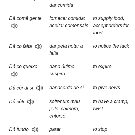
dar comida
Dâ comê gente
fornecer comida;
to supply food,
aceitar comensais
accept orders for
food
dar pela notar a
to notice the lack
Dâ co falta
falta
Dâ co queixo
dar o último
to expire
suspiro
dar acordo de si
to give news
Dâ côr di si
sofrer um mau
to have a cramp,
Dâ côti
jeito, cãimbra,
twist
entorse
parar
to stop
Dâ fundo