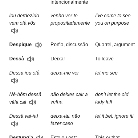
intencionalmente
lou derdezido
venho ver-te
I’ve come to see
vem olâ vôs
propositadamente
you on purpose
Porfia, discussão
Quarrel, argument
Despique
Deixar
To leave
Dessâ
Dessa iou olâ
deixa-me ver
let me see
Nê-bôm dessâ
não deixes cair a
don’t let the old
velha
lady fall
véla cai
Dessâ vai-ia!
deixa-lá!, não
let it be!, ignore it!
fazer caso
Este ou esta
This or that
Destung’a